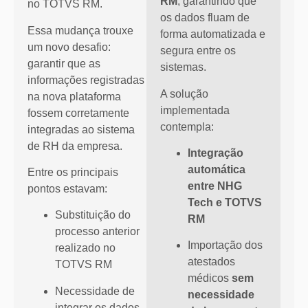
RM
, garantindo que
no
TOTVS RM
.
os dados fluam de
Essa mudança trouxe
forma automatizada e
um novo desafio:
segura entre os
garantir que as
sistemas.
informações registradas
A solução
na nova plataforma
implementada
fossem corretamente
contempla:
integradas ao sistema
de RH da empresa.
Integração
automática
Entre os principais
entre NHG
pontos estavam:
Tech e TOTVS
Substituição do
RM
processo anterior
Importação dos
realizado no
atestados
TOTVS RM
médicos
sem
Necessidade de
necessidade
integrar os dados