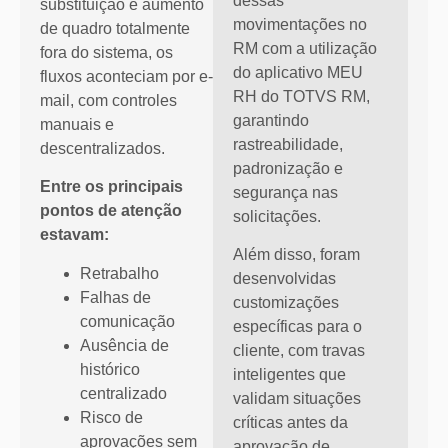
dessas
substituição e aumento
movimentações no
de quadro totalmente
RM com a utilização
fora do sistema, os
do aplicativo MEU
fluxos aconteciam por e-
RH do TOTVS RM,
mail, com controles
garantindo
manuais e
rastreabilidade,
descentralizados.
padronização e
Entre os principais
segurança nas
pontos de atenção
solicitações.
estavam:
Além disso, foram
Retrabalho
desenvolvidas
Falhas de
customizações
comunicação
específicas para o
Ausência de
cliente, com travas
histórico
inteligentes que
centralizado
validam situações
Risco de
críticas antes da
aprovações sem
aprovação de